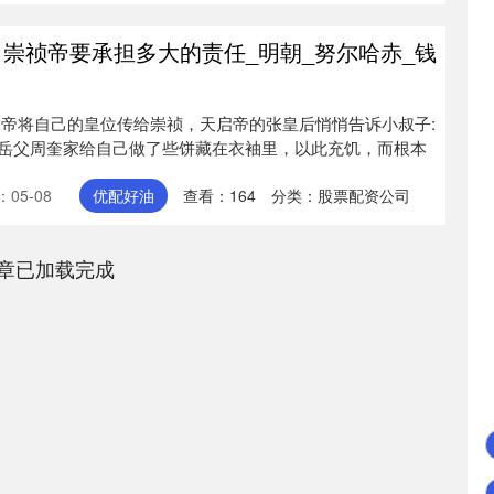
，崇祯帝要承担多大的责任_明朝_努尔哈赤_钱
启帝将自己的皇位传给崇祯，天启帝的张皇后悄悄告诉小叔子:
岳父周奎家给自己做了些饼藏在衣袖里，以此充饥，而根本
05-08
优配好油
查看：
164
分类：
股票配资公司
章已加载完成