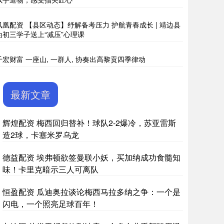
凤凰配资 【县区动态】纾解备考压力 护航青春成长 | 靖边县
为初三学子送上“减压”心理课
千宏财富 一座山, 一群人, 协奏出高黎贡四季律动
最新文章
辉煌配资 梅西回归替补！球队2-2爆冷，苏亚雷斯
造2球，卡塞米罗乌龙
德益配资 埃弗顿欲签曼联小妖，买加纳成功食髓知
味！卡里克暗示三人可离队
恒盈配资 瓜迪奥拉谈论梅西马拉多纳之争：一个是
闪电，一个照亮足球百年！