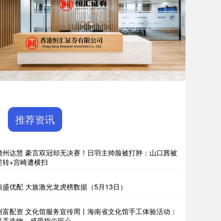
推荐资讯
赣州达慧 豪言双冠却无决赛！日羽主帅脸被打肿：山口茜被
逆转+宫崎遭横扫
恒盛优配 大族激光龙虎榜数据（5月13日）
创富配资 文化馆服务宣传周丨海南省文化馆手工体验活动：
以手造物，感受指尖匠心