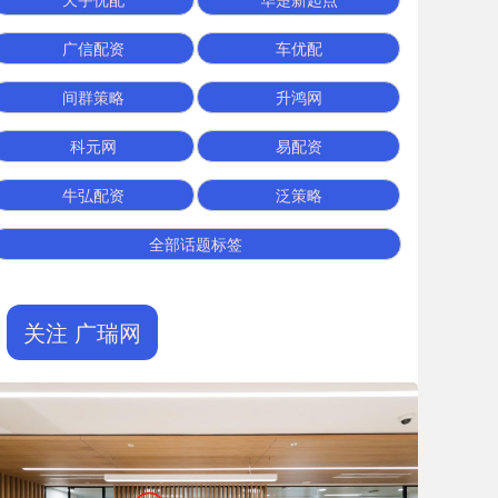
广信配资
车优配
间群策略
升鸿网
科元网
易配资
牛弘配资
泛策略
全部话题标签
关注 广瑞网