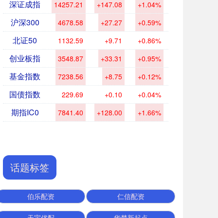
深证成指
14257.21
+147.08
+1.04%
沪深300
4678.58
+27.27
+0.59%
北证50
1132.59
+9.71
+0.86%
创业板指
3548.87
+33.31
+0.95%
基金指数
7238.56
+8.75
+0.12%
国债指数
229.69
+0.10
+0.04%
期指IC0
7841.40
+128.00
+1.66%
话题标签
伯乐配资
仁信配资
天宇优配
华楚新起点