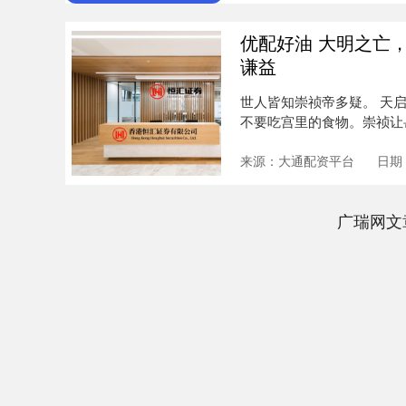
优配好油 大明之亡
谦益
世人皆知崇祯帝多疑。 天
不要吃宫里的食物。崇祯让
不敢....
来源：大通配资平台
日期：
广瑞网文