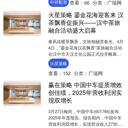
中祥配资
查看：
66
分类：
广瑞网
会、中国保险行业协会和上海....
火星策略 鎏金花海迎客来 汉
茶飘香促振兴——汉中茶旅
融合活动盛大启幕
春风送暖茶飘香，文旅相融赏春光。4月
4日，“鎏金花海汉茶飘香”茶旅融合活动
在汉中市天汉文化公园正式拉开帷幕。
本次活动以“茶艺展演+品牌展销+互动体
火星策略
验”为核心，将....
查看：
152
分类：
广瑞网
赢在策略 中国中车提质增效
创佳绩，2025年营收利润实
现双增长
3月27日晚间，中国中车(601766)发布
2025年年度报告。报告期内，中国中车
营收利润双增长，实现营业收入2730.63