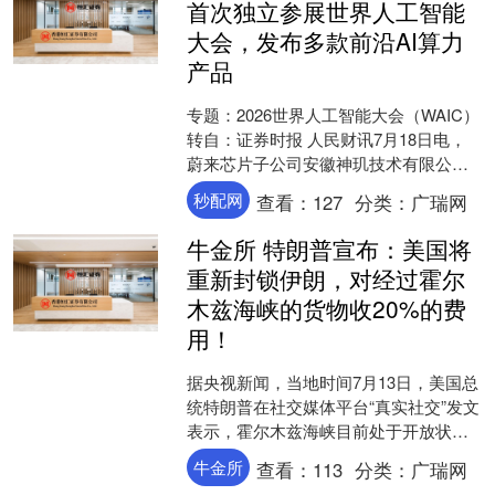
首次独立参展世界人工智能
大会，发布多款前沿AI算力
产品
专题：2026世界人工智能大会（WAIC）
转自：证券时报 人民财讯7月18日电，
蔚来芯片子公司安徽神玑技术有限公司
首次独立参展世界人工智能大会。除了
秒配网
查看：
127
分类：
广瑞网
展出神玑N....
牛金所 特朗普宣布：美国将
重新封锁伊朗，对经过霍尔
木兹海峡的货物收20%的费
用！
据央视新闻，当地时间7月13日，美国总
统特朗普在社交媒体平台“真实社交”发文
表示，霍尔木兹海峡目前处于开放状
态，且无论伊朗参与与否，都将继续保
牛金所
查看：
113
分类：
广瑞网
持开放。 美国将重....