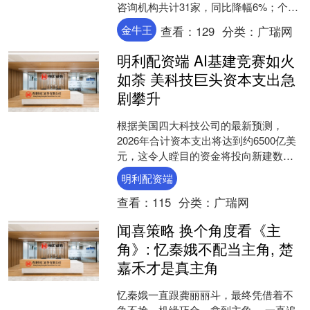
咨询机构共计31家，同比降幅6%；个人
客户总数为296.32万人，同比增幅
金牛王
查看：
129
分类：
广瑞网
14.55%，全....
明利配资端 AI基建竞赛如火
如荼 美科技巨头资本支出急
剧攀升
根据美国四大科技公司的最新预测，
2026年合计资本支出将达到约6500亿美
元，这令人瞠目的资金将投向新建数据
中心，以及包括人工智能（AI）芯片、
明利配资端
网络线缆、备用发....
查看：
115
分类：
广瑞网
闻喜策略 换个角度看《主
角》: 忆秦娥不配当主角, 楚
嘉禾才是真主角
忆秦娥一直跟龚丽丽斗，最终凭借着不
争不抢，机缘巧合，拿到主角。 一直追