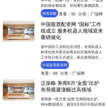
剧的朋友都知道，你别看忆秦娥跟龚丽
丽斗得欢。 但是忆秦娥一直以来的对
闻喜策略
查看：
93
分类：
广瑞网
手，其实从来都只有一个....
中国股票配资网 “国标”工作
组成立 服务机器人领域迎来
重磅催化
据中国轻工业联合会消息，全国机器人
标准化技术委员会商业社区服务机器人
工作组日前正式成立，标志着我国在商
业社区服务机器人领域的标准化工作进
中国股票配资网
入协同发力、规范发展的新....
查看：
68
分类：
广瑞网
泛策略 券商6月“金股”出炉
布局规避涨幅过高领域
券商新一批月度“金股”近期陆续出炉。
Wind数据显示，截至5月29日中国证券报