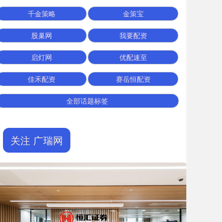
千金策略
金策宝
股巢网
我要配资
启灯网
优配速至
佳禾配资
赛岳恒配资
全部话题标签
关注 广瑞网