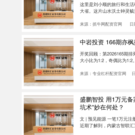
这里是刘小顺的旅行和生活
大省。这片山水沃土钟灵毓
文古迹....
来源：抓牛网配资官网
日
中岩投资 166期亦
开奖回顾：第2026165期排
大小比为1:2，奇偶比为1:2
来源：专业杠杆配资官网
日
盛鹏智投 用1万元备
坑术”妙在何处？
文 | 预见能源 一笔1万
近期了解到，内蒙古智联汇通