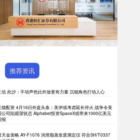
推荐资讯
仁信 此沙：不动声色比外放更有力量 沉稳角色打动人心
天猫配资 4月16日外盘头条：美伊或考虑延长停火 战争令美
国公司陷观望状态 Alphabet投资SpaceX或带来1000亿美元
回报
日天金策略 AY-F1076 润滑脂蒸发度测定仪 符合SH/T0337