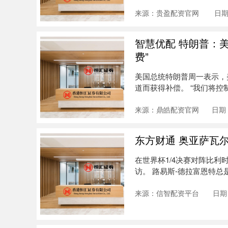
来源：贵盈配资官网
日期
智慧优配 特朗普：
费”
美国总统特朗普周一表示，
道而获得补偿。 “我们将
的守....
来源：鼎皓配资官网
日期：
东方财通 奥亚萨瓦
在世界杯1/4决赛对阵比
访。 路易斯-德拉富恩特
我....
来源：信智配资平台
日期：