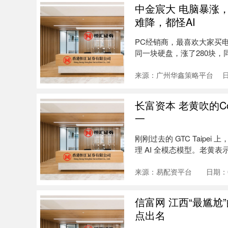
中金宸大 电脑暴涨
难降，都怪AI
PC经销商，最喜欢大家买
同一块硬盘，涨了280块，同
来源：广州华鑫策略平台
日
长富资本 老黄吹的C
一
刚刚过去的 GTC Taipe
理 AI 全模态模型。老黄表示，
来源：易配资平台
日期：0
信富网 江西“最尴尬
点出名