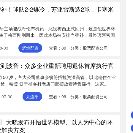
补！球队2-2爆冷，苏亚雷斯造2球，卡塞米
国际主场迎战哥伦布机员，此役梅西正式回归，这是他世界杯
由于梅西刚刚回来，因此本场被安排当替补，最终迈阿密国
-03
辉煌配资
查看：
80
分类：
股票配资公司
饮到波音：众多企业重新聘用退休首席执行官
前的 50 岁，各大公司董事会纷纷招揽资深高管，以此稳住企业
瑟・哈登 饼干桶乡村老店门廊摆放着待售摇椅。这家....
07-30
九连阳
查看：
99
分类：
股票配资公司
C丨 大晓发布开悟世界模型、以人为中心的环
业解决方案