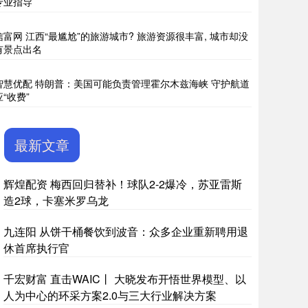
专业指导
信富网 江西“最尴尬”的旅游城市? 旅游资源很丰富, 城市却没
有景点出名
智慧优配 特朗普：美国可能负责管理霍尔木兹海峡 守护航道
应“收费”
最新文章
辉煌配资 梅西回归替补！球队2-2爆冷，苏亚雷斯
造2球，卡塞米罗乌龙
九连阳 从饼干桶餐饮到波音：众多企业重新聘用退
休首席执行官
千宏财富 直击WAIC丨 大晓发布开悟世界模型、以
人为中心的环采方案2.0与三大行业解决方案