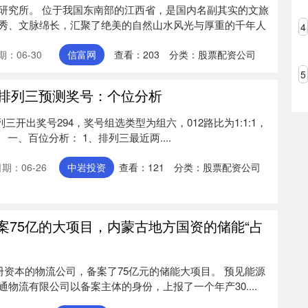
研究所。 位于我国东南部的江西省，是国内名副其实的文旅
秀、文脉绵长，汇聚了绝美的自然山水风光与厚重的千年人
4
期：06-30
信富网
查看：
203
分类：
股票配资公司
5
枫排列三预测奖号：个位分析
列三开出奖号294，奖号组选类型为组六，012路比为1:1:1，
。 一、百位分析： 1、排列三最近两....
期：06-26
中岩投资
查看：
121
分类：
股票配资公司
案75亿的大项目，内蒙古地方国资的储能“占
元注册资本的物流公司，备案了75亿元的储能大项目。 预见能源
物流有限公司以备案主体的身份，上报了一个年产30....