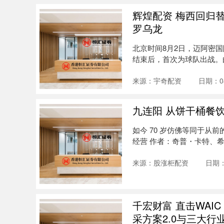
辉煌配资 梅西回归替
罗乌龙
北京时间8月2日，迈阿密
结束后，首次为球队出战。
际2-....
来源：宇奇配资
日期：08
九连阳 从饼干桶餐
如今 70 岁仿佛等同于从
经营 作者：奇普・卡特、希
来源：股涨柜配资
日期：
千宏财富 直击WAI
采方案2.0与三大行