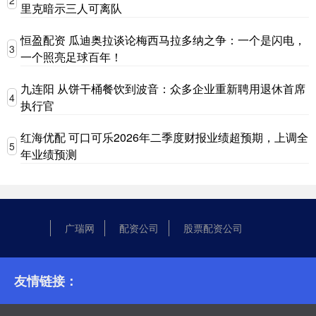
2
里克暗示三人可离队
恒盈配资 瓜迪奥拉谈论梅西马拉多纳之争：一个是闪电，
3
一个照亮足球百年！
九连阳 从饼干桶餐饮到波音：众多企业重新聘用退休首席
4
执行官
红海优配 可口可乐2026年二季度财报业绩超预期，上调全
5
年业绩预测
广瑞网
配资公司
股票配资公司
友情链接：