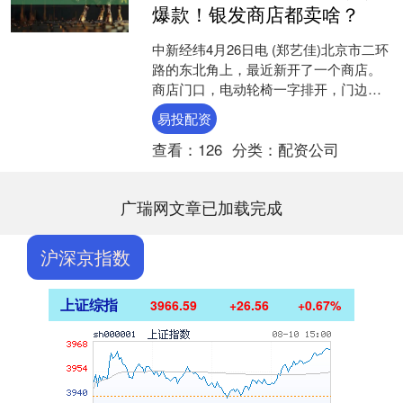
爆款！银发商店都卖啥？
中新经纬4月26日电 (郑艺佳)北京市二环
路的东北角上，最近新开了一个商店。
商店门口，电动轮椅一字排开，门边小
黑板上的广场舞“主理人”招募信息格外醒
易投配资
目。这是一个....
查看：
126
分类：
配资公司
广瑞网文章已加载完成
沪深京指数
上证综指
3966.59
+26.56
+0.67%