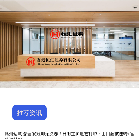
推荐资讯
赣州达慧 豪言双冠却无决赛！日羽主帅脸被打肿：山口茜被逆转+宫