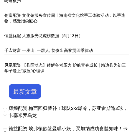
崎遭横扫
创富配资 文化馆服务宣传周丨海南省文化馆手工体验活动：以手造
物，感受指尖匠心
恒盛优配 大族激光龙虎榜数据（5月13日）
千宏财富 一座山, 一群人, 协奏出高黎贡四季律动
凤凰配资 【县区动态】纾解备考压力 护航青春成长 | 靖边县为初三
学子送上“减压”心理课
最新文章
辉煌配资 梅西回归替补！球队2-2爆冷，苏亚雷斯造2球，
1
卡塞米罗乌龙
德益配资 埃弗顿欲签曼联小妖，买加纳成功食髓知味！卡