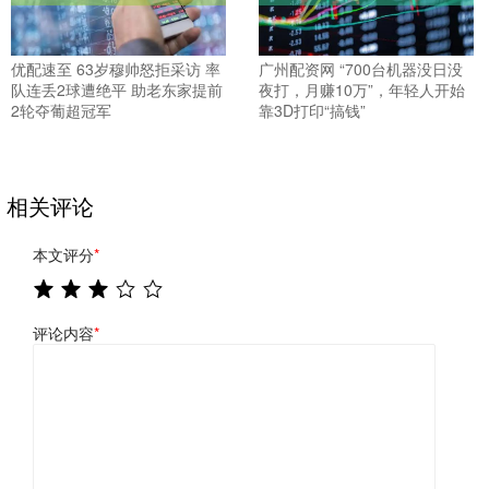
优配速至 63岁穆帅怒拒采访 率
广州配资网 “700台机器没日没
队连丢2球遭绝平 助老东家提前
夜打，月赚10万”，年轻人开始
2轮夺葡超冠军
靠3D打印“搞钱”
相关评论
本文评分
*
评论内容
*