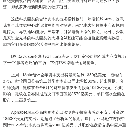
世纪美国铁路网络建设，或者二战后美国政府对州际高速公路的投
资，抑或罗斯福新政时期的救济项目。
这些科技巨头的合计资本支出规模料较前一年增长约60%，这意
味着全球数据中心建设浪潮将再次提速。占地庞大的数据中心设施用
电惊人，导致地区能源供应紧张，引发电价上涨的担忧。此外，少数
几家资金充裕的科技巨头的大规模AI基建可能会扭曲宏观经济数据，
因为它们在美国经济活动中的占比越来越高。
DA Davidson分析师Gil Luria表示，这四家公司把AI算力竞赛视为
下一个“赢者通吃”的市场，它们都不愿输掉这场竞争。
上周，Meta预计全年资本支出将最高达到1350亿美元，增幅约
87%。微软同日公布第二财季资本支出同比增长66%，超出预期。分
析师预测，微软在截至6月的财年资本支出将接近1050亿美元。受此
影响，微软在公布财报后次日市值蒸发3570亿美元，单日缩水金额在
股市史上高居第二。
Alphabet周三公布的资本支出预测也令投资者感到不安，其高达
1850亿美元的支出计划超过了分析师的预期。周四，亚马逊在财报中
预计2026年资本支出将高达2000亿美元，其股价在盘后交易中应声重