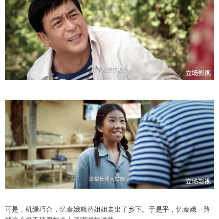
可是，机缘巧合，忆秦娥就替姐姐走出了乡下。于是乎，忆秦娥一路