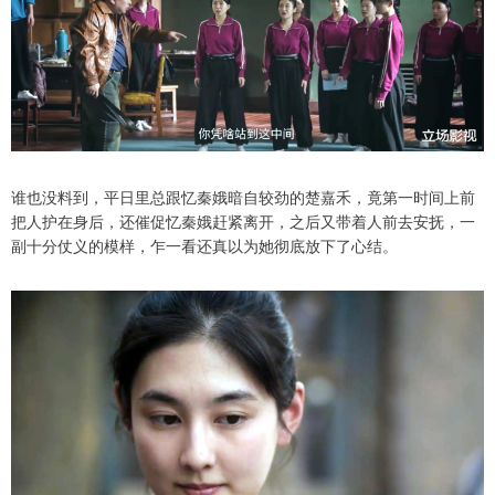
谁也没料到，平日里总跟忆秦娥暗自较劲的楚嘉禾，竟第一时间上前
把人护在身后，还催促忆秦娥赶紧离开，之后又带着人前去安抚，一
副十分仗义的模样，乍一看还真以为她彻底放下了心结。