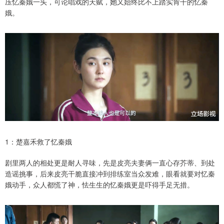
压忆秦娥一头，可论唱戏的天赋，她又始终比不上踏实肯干的忆秦
娥。
1：楚嘉禾救了忆秦娥
剧里两人的相处更是耐人寻味，先是皮亮夫妻俩一直心存芥蒂、到处
造谣挑事，后来皮亮干脆直接冲到排练室当众发难，眼看就要对忆秦
娥动手，众人都慌了神，怯生生的忆秦娥更是吓得手足无措。