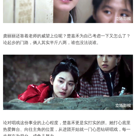
龚丽丽还靠着老师的威望上位呢？楚嘉禾为自己考虑一下又怎么了？
论起步的门路，俩人其实半斤八两，谁也没法说谁。
论对唱戏这份事业的上心程度，楚嘉禾更是实打实的拼。她打心底里
热爱舞台、向往主角的位置，从进团开始就一门心思钻研唱戏，每一
步都在为登台、成角儿努力。