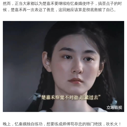
然而，正当大家都以为楚嘉禾要继续给忆秦娥使绊子，搞歪点子的时
候，楚嘉禾再一次表达了善意，这回她应该算是彻底救赎了自己。
晚上，忆秦娥独自练功，想要练成师傅苟存忠的独门绝技，吹长火！