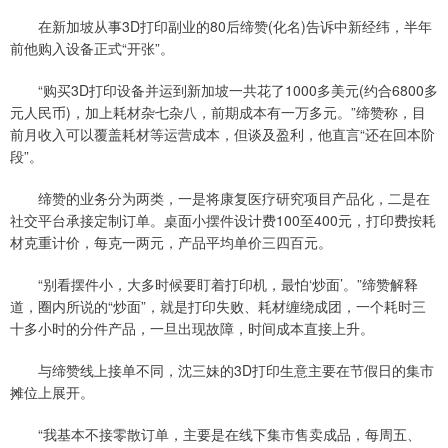
在新加坡从事3D打印副业的80后缔赞(化名)告诉中新经纬，半年
前他购入设备正式“开张”。
“购买3D打印设备并运到新加坡一共花了1000多美元(约合6800多
元人民币)，加上耗材杂七杂八，前期成本有一万多元。”缔赞称，目
前月收入可以覆盖耗材等运营成本，但谈及盈利，他直言“还在回本阶
段”。
缔赞的业务分为两类，一是将康复医疗研究项目产品化，二是在
社交平台承接定制订单。桌面小摆件设计费100至400元，打印费按耗
材克重计价，每克一两元，产品平均单价三四百元。
“别看摆件小，大多时候要盯着打印机，最怕‘炒面’。”缔赞解释
道，圈内所说的“炒面”，就是打印失败、耗材缠绕成团，一个耗时三
十多小时的分件产品，一旦出现故障，时间成本直接上升。
与缔赞线上接单不同，沈三妹的3D打印生意主要在节假日的集市
摊位上展开。
“我基本不接零散订单，主要是在线下集市售卖成品，每周五、