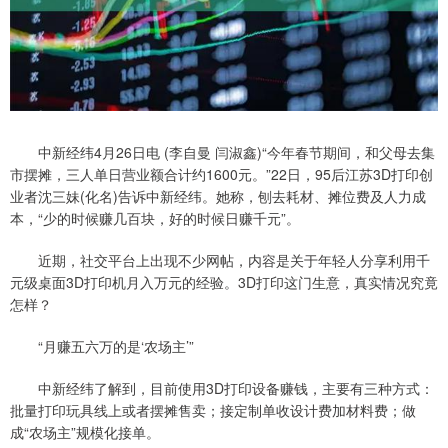
中新经纬4月26日电 (李自曼 闫淑鑫)“今年春节期间，和父母去集
市摆摊，三人单日营业额合计约1600元。”22日，95后江苏3D打印创
业者沈三妹(化名)告诉中新经纬。她称，刨去耗材、摊位费及人力成
本，“少的时候赚几百块，好的时候日赚千元”。
近期，社交平台上出现不少网帖，内容是关于年轻人分享利用千
元级桌面3D打印机月入万元的经验。3D打印这门生意，真实情况究竟
怎样？
“月赚五六万的是‘农场主’”
中新经纬了解到，目前使用3D打印设备赚钱，主要有三种方式：
批量打印玩具线上或者摆摊售卖；接定制单收设计费加材料费；做
成“农场主”规模化接单。