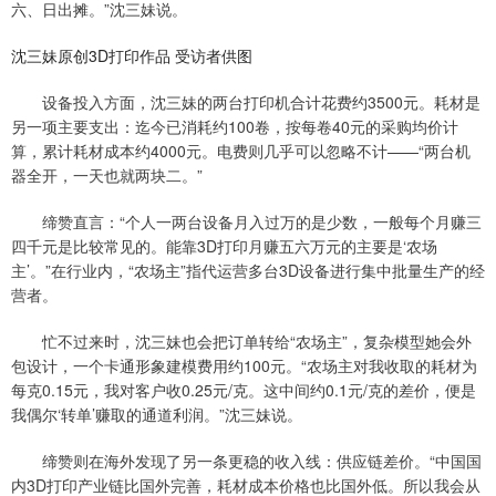
六、日出摊。”沈三妹说。
沈三妹原创3D打印作品 受访者供图
设备投入方面，沈三妹的两台打印机合计花费约3500元。耗材是
另一项主要支出：迄今已消耗约100卷，按每卷40元的采购均价计
算，累计耗材成本约4000元。电费则几乎可以忽略不计——“两台机
器全开，一天也就两块二。”
缔赞直言：“个人一两台设备月入过万的是少数，一般每个月赚三
四千元是比较常见的。能靠3D打印月赚五六万元的主要是‘农场
主’。”在行业内，“农场主”指代运营多台3D设备进行集中批量生产的经
营者。
忙不过来时，沈三妹也会把订单转给“农场主”，复杂模型她会外
包设计，一个卡通形象建模费用约100元。“农场主对我收取的耗材为
每克0.15元，我对客户收0.25元/克。这中间约0.1元/克的差价，便是
我偶尔‘转单’赚取的通道利润。”沈三妹说。
缔赞则在海外发现了另一条更稳的收入线：供应链差价。“中国国
内3D打印产业链比国外完善，耗材成本价格也比国外低。所以我会从