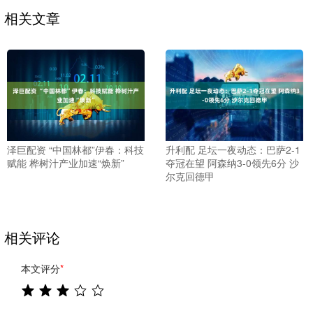
相关文章
泽巨配资 “中国林都”伊春：科技
升利配 足坛一夜动态：巴萨2-1
赋能 桦树汁产业加速“焕新”
夺冠在望 阿森纳3-0领先6分 沙
尔克回德甲
相关评论
本文评分
*