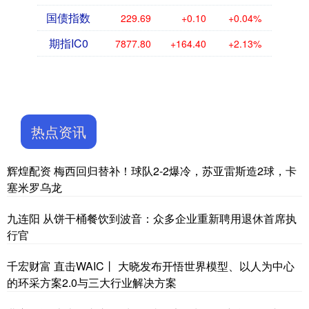
国债指数
229.69
+0.10
+0.04%
期指IC0
7877.80
+164.40
+2.13%
热点资讯
辉煌配资 梅西回归替补！球队2-2爆冷，苏亚雷斯造2球，卡
塞米罗乌龙
九连阳 从饼干桶餐饮到波音：众多企业重新聘用退休首席执
行官
千宏财富 直击WAIC丨 大晓发布开悟世界模型、以人为中心
的环采方案2.0与三大行业解决方案