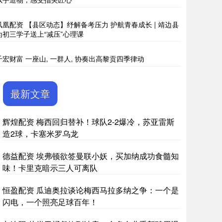
凤凰配资 【县区动态】纾解备考压力 护航青春成长 | 靖边县
为初三学子送上“减压”心理课
千宏财富 一座山, 一群人, 协奏出高黎贡四季律动
最新文章
辉煌配资 梅西回归替补！球队2-2爆冷，苏亚雷斯
造2球，卡塞米罗乌龙
德益配资 埃弗顿欲签曼联小妖，买加纳成功食髓知
味！卡里克暗示三人可离队
恒盈配资 瓜迪奥拉谈论梅西马拉多纳之争：一个是
闪电，一个照亮足球百年！