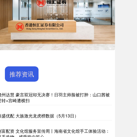
推荐资讯
赣州达慧 豪言双冠却无决赛！日羽主帅脸被打肿：山口茜被
逆转+宫崎遭横扫
恒盛优配 大族激光龙虎榜数据（5月13日）
创富配资 文化馆服务宣传周丨海南省文化馆手工体验活动：
以手造物，感受指尖匠心